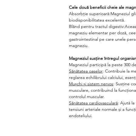
Cele două beneficii cheie ale magne
Absorbție superioară:Magneziul gli
biodisponibilitatea excelentă.
Blând pentru tractul digestiv:Acea
magneziu elementar per doză, ceea
gastrointestinal pe care unele pers
magneziu.
Magneziul susține întregul organis
Magneziul participă la peste 300 de
Sănătatea oaselor
: Contribuie la me
reglarea echilibrului calciului, esen
Mușchi și sistem nervos
: Susține co
musculare, contribuind la funcționa
controlul muscular.
Sănătatea cardiovasculară
: Ajută l
tensiuni arteriale normale și a func
endoteliului.