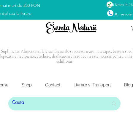
Livrare in 24
 mai mari de 250 RON
rdul sau la livrare
Ai nevoie
EsentaNaturii
Suplimente Alimentare, Uleiuri Esentiale si accesorii aromaterapie, bratari si coli
depozitare, recipiente, etichete, desfacatoare si tot ce iti este necesar pentru un st
echilibrat
I: Blendul Relax
CADOU
la orice comandă mai mar
ome
Shop
Contact
Livrare si Transport
Blog