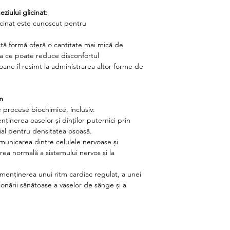
ziului glicinat:
cinat este cunoscut pentru
stă formă oferă o cantitate mai mică de
 ce poate reduce disconfortul
oane îl resimt la administrarea altor forme de
m
 procese biochimice, inclusiv:
nținerea oaselor și dinților puternici prin
țial pentru densitatea osoasă.
municarea dintre celulele nervoase și
rea normală a sistemului nervos și la
a menținerea unui ritm cardiac regulat, a unei
ționării sănătoase a vaselor de sânge și a