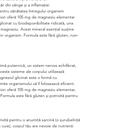
până la trei ori pe zi
ăr din sânge și a inflamației
ntru sănătatea întregului organism
nsion oferă 105 mg de magneziu elementar
licinat cu biodisponibilitate ridicată, una
 magneziu. Acest mineral esențial susține
n organism. Formula este fără gluten, non-
imă puternică, un sistem nervos echilibrat,
Aceste sisteme ale corpului utilizează
agneziul glicinat este o formă cu
mite organismului să îl folosească eficient.
nsion oferă 105 mg de magneziu elementar,
 Formula este fără gluten și potrivită pentru
rivită pentru o anumită sarcină (o șurubelniță
 cuie), corpul tău are nevoie de nutrienți