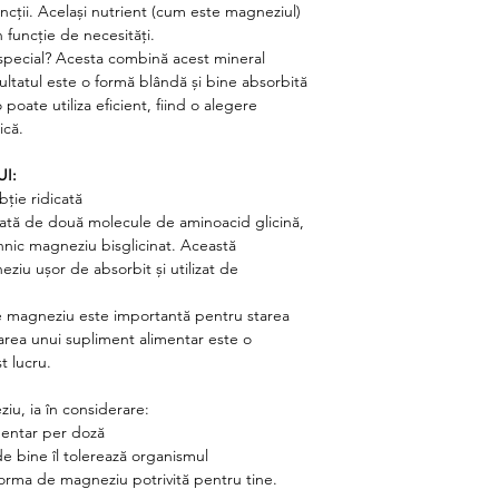
funcții. Același nutrient (cum este magneziul)
în funcție de necesități.
 special? Acesta combină acest mineral
ultatul este o formă blândă și bine absorbită
oate utiliza eficient, fiind o alegere
ică.
I:
bție ridicată
gată de două molecule de aminoacid glicină,
nic magneziu bisglicinat. Această
iu ușor de absorbit și utilizat de
e magneziu este importantă pentru starea
area unui supliment alimentar este o
t lucru.
u, ia în considerare:
entar per doză
de bine îl tolerează organismul
 forma de magneziu potrivită pentru tine.