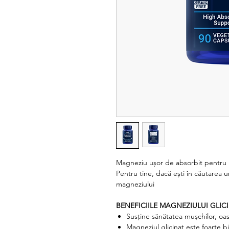
Magneziu ușor de absorbit pentru i
Pentru tine, dacă ești în căutarea u
magneziului
BENEFICIILE MAGNEZIULUI GLICI
Susține sănătatea mușchilor, oase
Magneziul glicinat este foarte bi