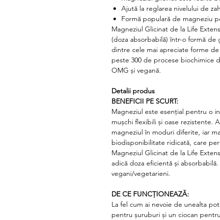
Ajută la reglarea nivelului de zah
Formă populară de magneziu pe
Magneziul Glicinat de la Life Exte
(doza absorbabilă) într-o formă de g
dintre cele mai apreciate forme de
peste 300 de procese biochimice di
OMG și vegană.
Detalii produs
BENEFICII PE SCURT:
Magneziul este esențial pentru o in
mușchi flexibili și oase rezistente. 
magneziul în moduri diferite, iar m
biodisponibilitate ridicată, care per
Magneziul Glicinat de la Life Exte
adică doza eficientă și absorbabilă.
vegani/vegetarieni.
DE CE FUNCȚIONEAZĂ:
La fel cum ai nevoie de unealta pot
pentru șuruburi și un ciocan pentru