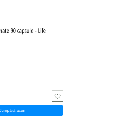
ate 90 capsule - Life
eț
Cumpără acum