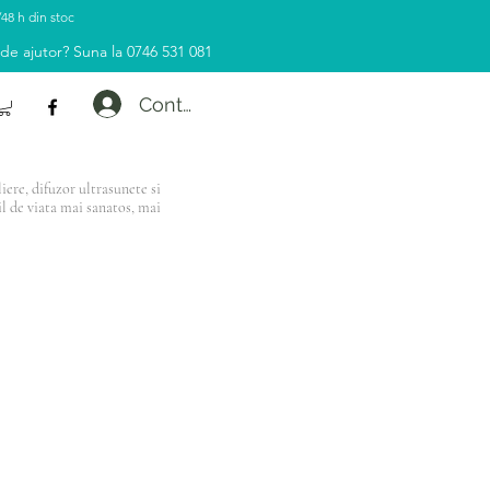
/48 h din stoc
 de ajutor? Suna la 0746 531 081
Contul tau
ere, difuzor ultrasunete si
il de viata mai sanatos, mai
e de 500 Lei