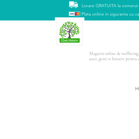
Livrare GRATUITA la comenzi
Plata online in siguranta cu ca
Magazin online de wellbeing, 
auto, genti si borsete pentru 
PRODUSUL LUNI
H