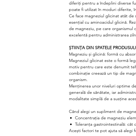
diferiți pentru a îndeplini diverse 
poate fi utilizat în moduri diferite, 
Ce face magneziul glicinat atât de
esențial cu aminoacidul glicină. Rez
de magneziu, pe care organismul o p
excelentă pentru administrarea ziln
ȘTIINȚA DIN SPATELE PRODUSULU
Magneziu și glicină: formă cu absor
Magneziul glicinat este o formă le
motiv pentru care este denumit teh
combinație creează un tip de magnez
organism.
Menținerea unor niveluri optime d
generală de sănătate, iar administr
modalitate simplă de a susține aces
Când alegi un supliment de magnezi
Concentrația de magneziu elem
Toleranța gastrointestinală: cât 
Acești factori te pot ajuta să alegi