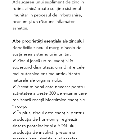
Adăugarea unui supliment de zinc în
rutina zilnică poate susține sistemul
imunitar în procesul de îmbătrânire,
precum și un răspuns inflamator
sănătos.
Alte proprietăți esențiale ale zincului
Beneficiile zincului merg dincolo de
susținerea sistemului imunitar:
✔
Zincul joacă un rol esențial în
superoxid dismutază, una dintre cele
mai puternice enzime antioxidante
naturale ale organismului.
✔
Acest mineral este necesar pentru
activitatea a peste 300 de enzime care
realizează reacții biochimice esențiale
în corp.
✔
În plus, zincul este esențial pentru
producția de hormoni și reglează
sinteza proteinelor și a ADN-ului,
producția de insulină, precum și
metabolismul tiroidei și al oaselor.