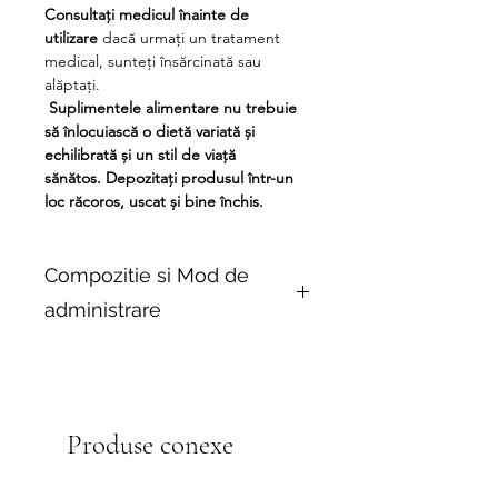
Consultați medicul înainte de
utilizare
dacă urmați un tratament
medical, sunteți însărcinată sau
alăptați.
Suplimentele alimentare nu trebuie
să înlocuiască o dietă variată și
echilibrată și un stil de viață
sănătos.
Depozitați produsul într-un
loc răcoros, uscat și bine închis.
Compozitie si Mod de
administrare
Mod de administrare:
Luați o (1)
capsulă pe zi cu alimente sau
conform recomandărilor medicului
dumneavoastră.
Produse conexe
INFORMAȚII DESPRE SUPLIMENT
Porție:
1 capsulă
Porții per recipient:
150