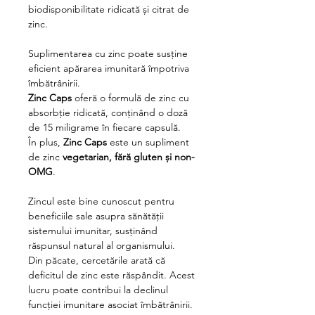
biodisponibilitate ridicată și citrat de
zinc.
Suplimentarea cu zinc poate susține
eficient apărarea imunitară împotriva
îmbătrânirii.
Zinc Caps
oferă o formulă de zinc cu
absorbție ridicată, conținând o doză
de 15 miligrame în fiecare capsulă.
În plus,
Zinc Caps
este un supliment
de zinc
vegetarian, fără gluten și non-
OMG
.
Zincul este bine cunoscut pentru
beneficiile sale asupra sănătății
sistemului imunitar, susținând
răspunsul natural al organismului.
Din păcate, cercetările arată că
deficitul de zinc este răspândit. Acest
lucru poate contribui la declinul
funcției imunitare asociat îmbătrânirii.