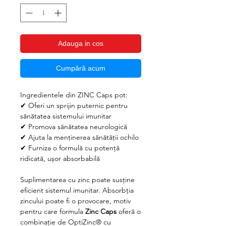
Adauga in cos
Cumpără acum
Ingredientele din ZINC Caps pot:
✔
Oferi un sprijin puternic pentru
sănătatea sistemului imunitar
✔
Promova sănătatea neurologică
✔
Ajuta la menținerea sănătății ochilo
✔
Furniza o formulă cu potență
ridicată, ușor absorbabilă
Suplimentarea cu zinc poate susține
eficient sistemul imunitar. Absorbția
zincului poate fi o provocare, motiv
pentru care formula
Zinc Caps
oferă o
combinație de OptiZinc® cu