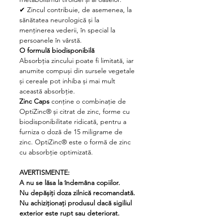
✔
Zincul contribuie, de asemenea, la
sănătatea neurologică și la
menținerea vederii, în special la
persoanele în vârstă.
O formulă biodisponibilă
Absorbția zincului poate fi limitată, iar
anumite compuși din sursele vegetale
și cereale pot inhiba și mai mult
această absorbție.
Zinc Caps
conține o combinație de
OptiZinc® și citrat de zinc, forme cu
biodisponibilitate ridicată, pentru a
furniza o doză de 15 miligrame de
zinc. OptiZinc® este o formă de zinc
cu absorbție optimizată.
AVERTISMENTE:
A nu se lăsa la îndemâna copiilor.
Nu depășiți doza zilnică recomandată.
Nu achiziționați produsul dacă sigiliul
exterior este rupt sau deteriorat.