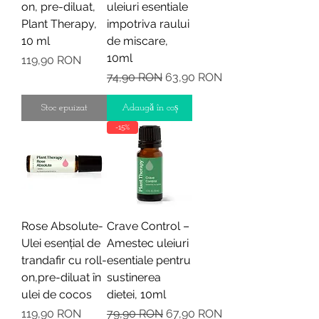
on, pre-diluat,
uleiuri esentiale
Plant Therapy,
impotriva raului
10 ml
de miscare,
10ml
Preț
119,90 RON
Preț normal
Preț redus
74,90 RON
63,90 RON
Stoc epuizat
Adaugă în coș
-15%
Rose Absolute-
Crave Control –
Ulei esențial de
Amestec uleiuri
trandafir cu roll-
esentiale pentru
on,pre-diluat în
sustinerea
ulei de cocos
dietei, 10ml
Preț
Preț normal
Preț redus
119,90 RON
79,90 RON
67,90 RON