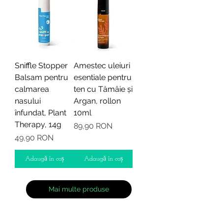
Sniffle Stopper
Amestec uleiuri
Balsam pentru
esentiale pentru
calmarea
ten cu Tămâie și
nasului
Argan, rollon
înfundat, Plant
10ml
Therapy, 14g
Preț
89,90 RON
Preț
49,90 RON
Adaugă în coș
Adaugă în coș
Mai multe produse