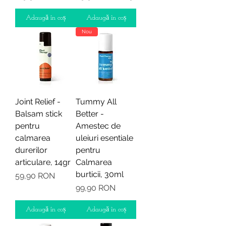
Adaugă în coș
Adaugă în coș
Nou
Joint Relief -
Tummy All
Balsam stick
Better -
pentru
Amestec de
calmarea
uleiuri esentiale
durerilor
pentru
articulare, 14gr
Calmarea
burticii, 30ml
Preț
59,90 RON
Preț
99,90 RON
Adaugă în coș
Adaugă în coș