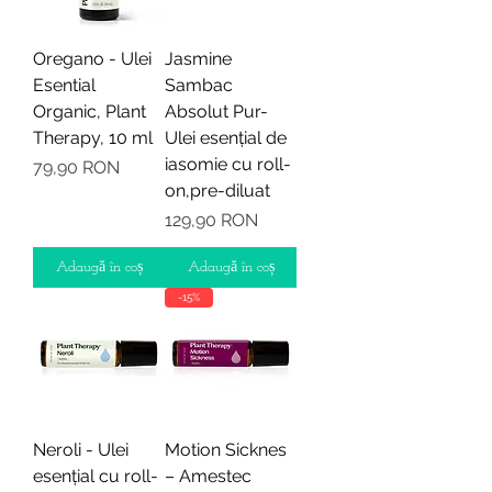
Oregano - Ulei
Jasmine
Esential
Sambac
Organic, Plant
Absolut Pur-
Therapy, 10 ml
Ulei esențial de
iasomie cu roll-
Preț
79,90 RON
on,pre-diluat
Preț
129,90 RON
Adaugă în coș
Adaugă în coș
-15%
Neroli - Ulei
Motion Sicknes
esențial cu roll-
– Amestec