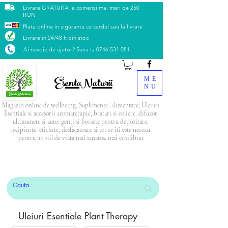
Livrare GRATUITA la comenzi mai mari de 250
RON
Plata online in siguranta cu cardul sau la livrare
Livrare in 24/48 h din stoc
Ai nevoie de ajutor? Suna la
0746 531 081
EsentaNaturii
ME
NU
Magazin online de wellbeing, Suplimente Alimentare, Uleiuri
Esentiale si accesorii aromaterapie, bratari si coliere, difuzor
ultrasunete si auto, genti si borsete pentru depozitare,
recipiente, etichete, desfacatoare si tot ce iti este necesar
pentru un stil de viata mai sanatos, mai echilibrat
PRODUSUL LUNII: Blendul Relax
CADOU
la
orice comandă mai mare de 500 Lei
Uleiuri Esentiale Plant Therapy