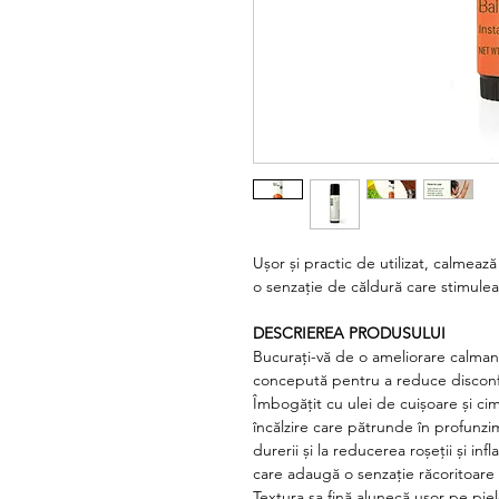
Ușor și practic de utilizat, calmează
o senzație de căldură care stimuleaz
DESCRIEREA PRODUSULUI
Bucurați-vă de o ameliorare calma
concepută pentru a reduce disconfort
Îmbogățit cu ulei de cuișoare și ci
încălzire care pătrunde în profunzim
durerii și la reducerea roșeții și in
care adaugă o senzație răcoritoare 
Textura sa fină alunecă ușor pe piel