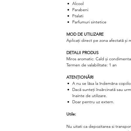
Alcool
Parabeni
Ftalati
Parfumuri sintetice
MOD DE UTILIZARE
Aplicați direct pe zona afectată și
DETALII PRODUS
Miros aromatic: Cald și condimenta
Termen de valabilitate: 1 an
ATENȚIONĂRI
A nu se lăsa la îndemâna copiilo
Dacă sunteți însărcinată sau ur
înainte de utilizare.
Doar pentru uz extern.
Utile:
Nu uitati ca depozitarea si transport