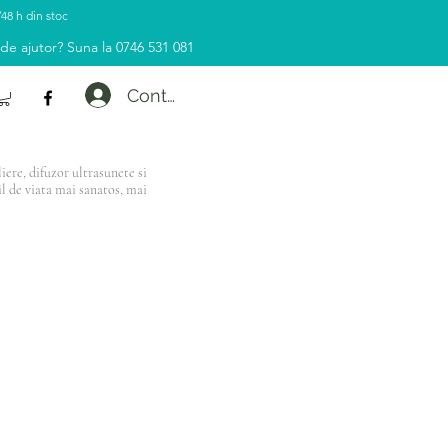
/48 h din stoc
 de ajutor? Suna la 0746 531 081
Contul tau
ere, difuzor ultrasunete si
il de viata mai sanatos, mai
e de 500 Lei