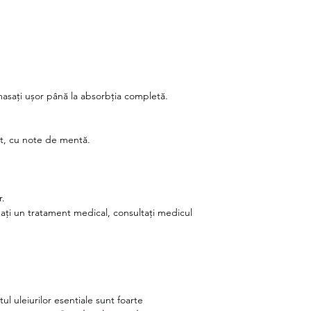
 masați ușor până la absorbția completă.
t, cu note de mentă.
r.
mați un tratament medical, consultați medicul
ul uleiurilor esentiale sunt foarte