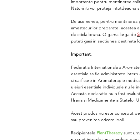
importante pentru mentinerea calit
Naturii
iti vor proteja intotdeauna st
De asemenea, pentru mentinerea prop
amestecurilor preparate, acestea ar
de sticla bruna. O gama larga de
S
puteti gasi in sectiunea destinata lo
Important
:
Federatia Internationala a Aromate
esentiale sa fie administrate inte
si calificare in Aromaterapie medic
uleiuri esentiale individuale nu le 
Aceasta declaratie nu a fost evalu
Hrana si Medicamente a Statelor Un
Acest produs nu este conceput pen
sau prevenirea oricarei boli.
Recipientele
PlantTherapy
sunt ump
nu sunt intotdeauna umplute pana in