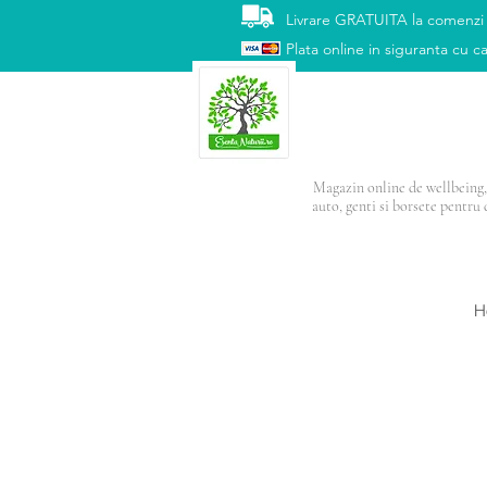
Livrare GRATUITA la comenzi
Plata online in siguranta cu ca
Magazin online de wellbeing, 
auto, genti si borsete pentru 
PRODUSUL LUNI
H