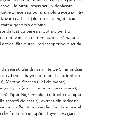
ricând – la birou, acasă sau în deplasare.
itățile zilnice sau pur și simplu treceți printr-
talizarea articulațiilor obosite, rigide sau
 starea generală de bine.
ste delicat cu pielea și potrivit pentru
oate deveni aliatul dumneavoastră natural
 activ și fără dureri, redescoperind bucuria
 de seară), ulei din semințe de Simmondsia
ă de albine), Butyrospermum Parkii (unt de
s), Mentha Piperita (ulei de mentă),
ryophyllus (ulei din muguri de cuișoare),
afin), Piper Nigrum (ulei din fructe de piper
n scoarță de cassia), extract din rădăcină
amomilla Recutita (ulei din flori de mușețel
din fructe de ienupăr), Thymus Vulgaris