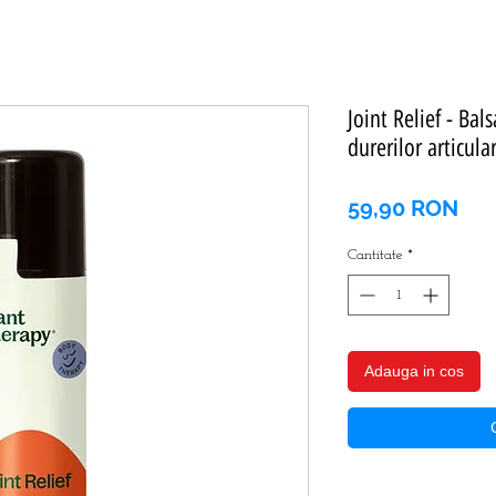
Joint Relief - Ba
durerilor articula
Pre
59,90 RON
Cantitate
*
Adauga in cos