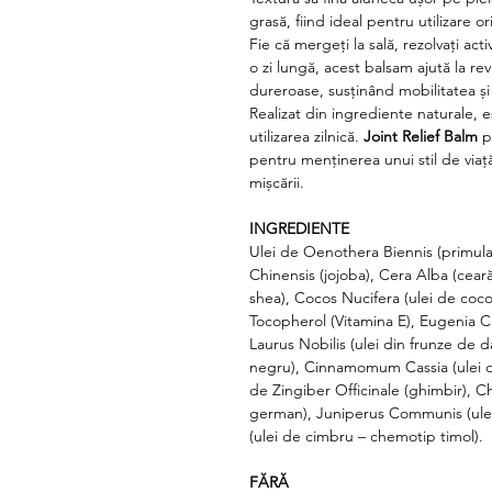
grasă, fiind ideal pentru utilizare o
Fie că mergeți la sală, rezolvați activ
o zi lungă, acest balsam ajută la revi
dureroase, susținând mobilitatea și
Realizat din ingrediente naturale, e
utilizarea zilnică.
Joint Relief Balm
p
pentru menținerea unui stil de viață
mișcării.
INGREDIENTE
Ulei de Oenothera Biennis (primula
Chinensis (jojoba), Cera Alba (cear
shea), Cocos Nucifera (ulei de coco
Tocopherol (Vitamina E), Eugenia Ca
Laurus Nobilis (ulei din frunze de d
negru), Cinnamomum Cassia (ulei di
de Zingiber Officinale (ghimbir), Ch
german), Juniperus Communis (ulei 
(ulei de cimbru – chemotip timol).
FĂRĂ