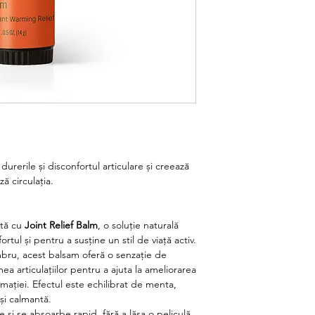
 durerile și disconfortul articulare și creează
ă circulația.
ntă cu
Joint Relief Balm
, o soluție naturală
ul și pentru a susține un stil de viață activ.
mbru, acest balsam oferă o senzație de
ea articulațiilor pentru a ajuta la ameliorarea
flamației. Efectul este echilibrat de menta,
și calmantă.
e și se absoarbe rapid, fără a lăsa o peliculă