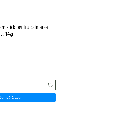
lsam stick pentru calmarea
re, 14gr
ț
Cumpără acum