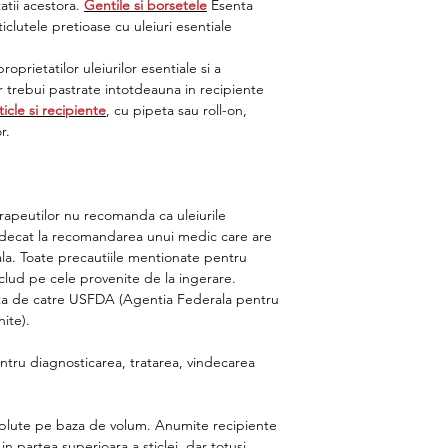
atii acestora.
Gentile si borsetele
Esenta
iclutele pretioase cu uleiuri esentiale
rietatilor uleiurilor esentiale si a
 trebui pastrate intotdeauna in recipiente
ticle si recipiente
, cu pipeta sau roll-on,
r.
rapeutilor nu recomanda ca uleiurile
rn decat la recomandarea unui medic care are
ala. Toate precautiile mentionate pentru
includ pe cele provenite de la ingerare.
ata de catre USFDA (Agentia Federala pentru
ite).
tru diagnosticarea, tratarea, vindecarea
lute pe baza de volum. Anumite recipiente
 partea superioara a sticlei, dar totusi