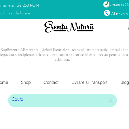
Livrare in 24
 mai mari de 250 RON
rdul sau la livrare
Ai nevoie
EsentaNaturii
Suplimente Alimentare, Uleiuri Esentiale si accesorii aromaterapie, bratari si coli
depozitare, recipiente, etichete, desfacatoare si tot ce iti este necesar pentru un st
echilibrat
I: Blendul Relax
CADOU
la orice comandă mai mar
ome
Shop
Contact
Livrare si Transport
Blog