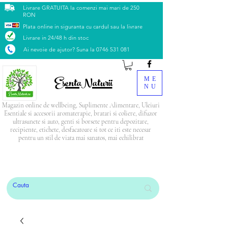
Livrare GRATUITA la comenzi mai mari de 250
RON
Plata online in siguranta cu cardul sau la livrare
Livrare in 24/48 h din stoc
Ai nevoie de ajutor? Suna la
0746 531 081
EsentaNaturii
ME
NU
Magazin online de wellbeing, Suplimente Alimentare, Uleiuri
Esentiale si accesorii aromaterapie, bratari si coliere, difuzor
ultrasunete si auto, genti si borsete pentru depozitare,
recipiente, etichete, desfacatoare si tot ce iti este necesar
pentru un stil de viata mai sanatos, mai echilibrat
PRODUSUL LUNII: Blendul Relax
CADOU
la
orice comandă mai mare de 500 Lei