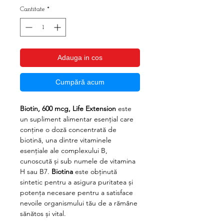
Cantitate
*
Adauga in cos
Cumpără acum
Biotin, 600 mcg, Life Extension
este
un supliment alimentar esențial care
conține o doză concentrată de
biotină
, una dintre
vitaminele
esențiale ale complexului B
,
cunoscută și sub numele de
vitamina
H sau B7
.
Biotina
este obținută
sintetic pentru a asigura
puritatea și
potența necesare
pentru a satisface
nevoile organismului tău de a rămâne
sănătos și vital.