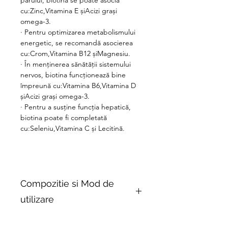
părului, biotina se poate asocia
cu:Zinc,Vitamina E șiAcizi grași
omega-3.
·
Pentru optimizarea metabolismului
energetic, se recomandă asocierea
cu:Crom,Vitamina B12 șiMagnesiu.
·
În menținerea sănătății sistemului
nervos, biotina funcționează bine
împreună cu:Vitamina B6,Vitamina D
șiAcizi grași omega-3.
·
Pentru a susține funcția hepatică,
biotina poate fi completată
cu:Seleniu,Vitamina C și
Lecitină.
Compozitie si Mod de
utilizare
Mod de administrare:
1 capsula pe