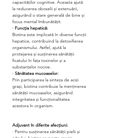
capacităților cognitive. Aceasta ajută
la reducerea oboselii și extenuării,
asigurând o stare generală de bine și
focus mental îmbunătățit.
·
Funcția hepatică:
Biotina este implicată în diverse funcții
hepatice, contribuind la detoxifierea
organismului. Astfel, ajută la
protejarea și susținerea sănătății
ficatului în fața toxinelor și a
substanțelor nocive.
·
Sănătatea mucoaselor:
Prin participarea la sinteza de acizi
grași, biotina contribuie la menținerea
sănătății mucoaselor, asigurând
integritatea și funcționalitatea
acestora în organism.
Adjuvant în diferite afecțiuni:
·
Pentru susținerea sănătății pielii și