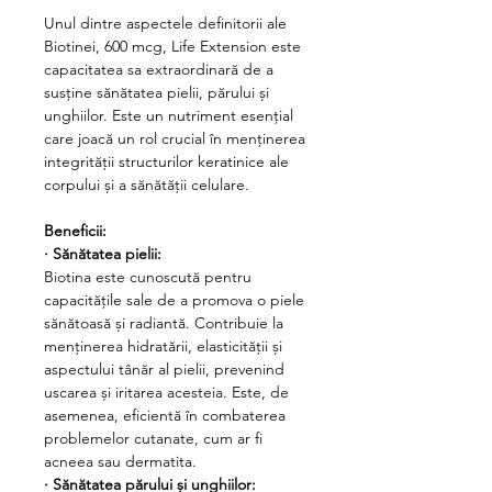
Unul dintre aspectele definitorii ale
Biotinei, 600 mcg, Life Extension
este
capacitatea sa extraordinară de a
susține sănătatea pielii, părului și
unghiilor
. Este un nutriment esențial
care joacă un rol crucial în
menținerea
integrității structurilor keratinice
ale
corpului și a sănătății celulare.
Beneficii:
·
Sănătatea pielii:
Biotina este cunoscută pentru
capacitățile sale de a promova o piele
sănătoasă și radiantă. Contribuie la
menținerea hidratării, elasticității și
aspectului tânăr al pielii, prevenind
uscarea și iritarea acesteia. Este, de
asemenea, eficientă în combaterea
problemelor cutanate, cum ar fi
acneea sau dermatita.
·
Sănătatea părului și unghiilor: