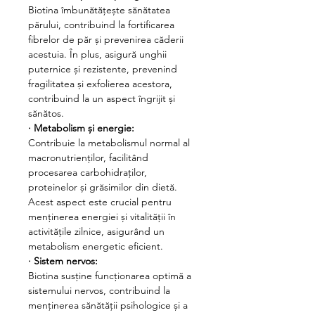
Biotina îmbunătățește sănătatea
părului, contribuind la fortificarea
fibrelor de păr și prevenirea căderii
acestuia. În plus, asigură unghii
puternice și rezistente, prevenind
fragilitatea și exfolierea acestora,
contribuind la un aspect îngrijit și
sănătos.
·
Metabolism și energie:
Contribuie la metabolismul normal al
macronutrienților, facilitând
procesarea carbohidraților,
proteinelor și grăsimilor din dietă.
Acest aspect este crucial pentru
menținerea energiei și vitalității în
activitățile zilnice, asigurând un
metabolism energetic eficient.
·
Sistem nervos:
Biotina susține funcționarea optimă a
sistemului nervos, contribuind la
menținerea sănătății psihologice și a