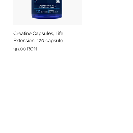
Creatine Capsules, Life
Oregano - Ulei Esential
Extension, 120 capsule
Organic, Plant Therapy,
Preț
Preț
99,00 RON
79,90 RON