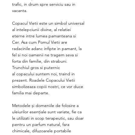
trafic, in drum spre serviciu sau in
vacanta.
Copacul Vietii este un simbol universal
al intelepciunii divine, al relatiei
eterne intre lumea pamanteana si
Cer. Asa cum Pomul Vietii are
radacinile adanc infipte in pamant, la
fel si noi oamenii ne tragem seva si
forta din familie, din strabuni.
Trunchiul gros si puternic
al copacului suntem noi, traind in
prezent. Roadele Copacului Vietii
simbolizeaza copiii nostri, ce vor duce
familia mai departe.
Metodele și domeniile de folosire a
uleiurilor esențiale sunt variate, fie ca
le utilizati in scop terapeutic, sau doar
pentru un parfum natural, fara
chimicale, difuzoarele portabile