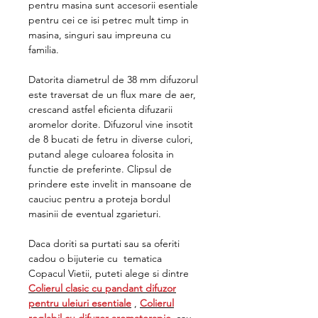
pentru masina sunt accesorii esentiale
pentru cei ce isi petrec mult timp in
masina, singuri sau impreuna cu
familia.
Datorita diametrul de 38 mm difuzorul
este traversat de un flux mare de aer,
crescand astfel eficienta difuzarii
aromelor dorite. Difuzorul vine insotit
de 8 bucati de fetru in diverse culori,
putand alege culoarea folosita in
functie de preferinte. Clipsul de
prindere este invelit in mansoane de
cauciuc pentru a proteja bordul
masinii de eventual zgarieturi.
Daca doriti sa purtati sau sa oferiti
cadou o bijuterie cu tematica
Copacul Vietii, puteti alege si dintre
Colierul clasic cu pandant difuzor
pentru uleiuri esentiale
,
Colierul