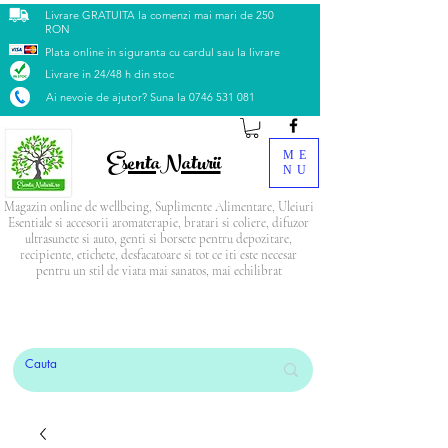
Livrare GRATUITA la comenzi mai mari de 250
RON
Plata online in siguranta cu cardul sau la livrare
Livrare in 24/48 h din stoc
Ai nevoie de ajutor? Suna la
0746 531 081
EsentaNaturii
ME
NU
Magazin online de wellbeing, Suplimente Alimentare, Uleiuri
Esentiale si accesorii aromaterapie, bratari si coliere, difuzor
ultrasunete si auto, genti si borsete pentru depozitare,
recipiente, etichete, desfacatoare si tot ce iti este necesar
pentru un stil de viata mai sanatos, mai echilibrat
PRODUSUL LUNII: Blendul Relax
CADOU
la
orice comandă mai mare de 500 Lei