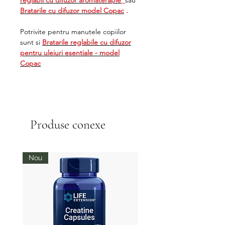
reglabil cu difuzor aromaterapie
sau
Bratarile cu difuzor model Copac
.
Potrivite pentru manutele copiilor
sunt si
Bratarile reglabile cu difuzor
pentru uleiuri esentiale - model
Copac
Produse conexe
Nou