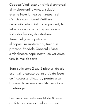
Copacul Vietii este un simbol universal
al intelepciunii divine, al relatiei
eterne intre lumea pamanteana si
Cer. Asa cum Pomul Vietii are
radacinile adanc infipte in pamant, la
fel si noi oamenii ne tragem seva si
forta din familie, din strabuni.
Trunchiul gros si puternic
al copacului suntem noi, traind in
prezent. Roadele Copacului Vietii
simbolizeaza copiii nostri, ce vor duce
familia mai departe.
Sunt suficiente 2 sau 3 picaturi de ulei
esential, picurate pe insertia de fetru
ce insotesste difuzorul, pentru a va
bucura de aroma esentiala favorita o
zi intreaga.
Fiecare colier este insotit de 8 piese
de fetru de diverse culori, putand