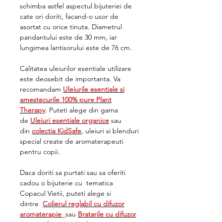
schimba astfel aspectul bijuteriei de
cate ori doriti, facand-o usor de
asortat cu orice tinuta. Diametrul
pandantului este de 30 mm, iar
lungimea lantisorului este de 76 cm.
Calitatea uleiurilor esentiale utilizare
este deosebit de importanta. Va
recomandam
Uleiurile esentiale si
amestecurile 100% pure Plant
Therapy
. Puteti alege din gama
de
Uleiuri esentiale organice
sau
din
colectia KidSafe
, uleiuri si blenduri
special create de aromaterapeuti
pentru copii.
Daca doriti sa purtati sau sa oferiti
cadou o bijuterie cu tematica
Copacul Vietii, puteti alege si
dintre
Colierul reglabil cu difuzor
aromaterapie
sau
Bratarile cu difuzor