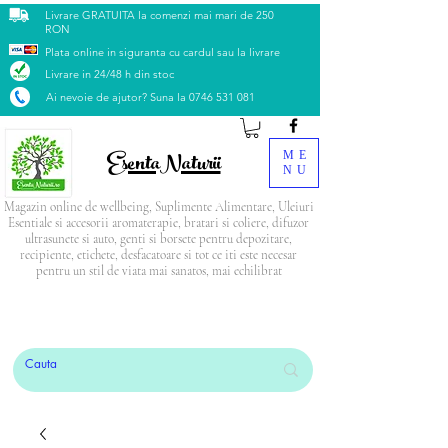
Livrare GRATUITA la comenzi mai mari de 250
RON
Plata online in siguranta cu cardul sau la livrare
Livrare in 24/48 h din stoc
Ai nevoie de ajutor? Suna la
0746 531 081
EsentaNaturii
ME
NU
Magazin online de wellbeing, Suplimente Alimentare, Uleiuri
Esentiale si accesorii aromaterapie, bratari si coliere, difuzor
ultrasunete si auto, genti si borsete pentru depozitare,
recipiente, etichete, desfacatoare si tot ce iti este necesar
pentru un stil de viata mai sanatos, mai echilibrat
PRODUSUL LUNII: Blendul Relax
CADOU
la
orice comandă mai mare de 500 Lei