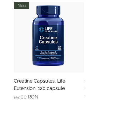
Nou
Creatine Capsules, Life
Oregano - Ulei Esential
Extension, 120 capsule
Organic, Plant Therapy,
Preț
Preț
99,00 RON
79,90 RON