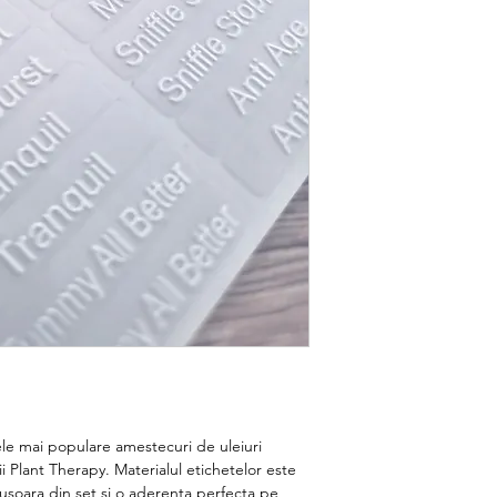
ele mai populare amestecuri de uleiuri
 Plant Therapy. Materialul etichetelor este
 usoara din set si o aderenta perfecta pe