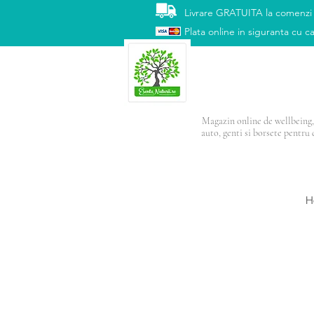
Livrare GRATUITA la comenzi
Plata online in siguranta cu ca
Magazin online de wellbeing, 
auto, genti si borsete pentru 
PRODUSUL LUNI
H