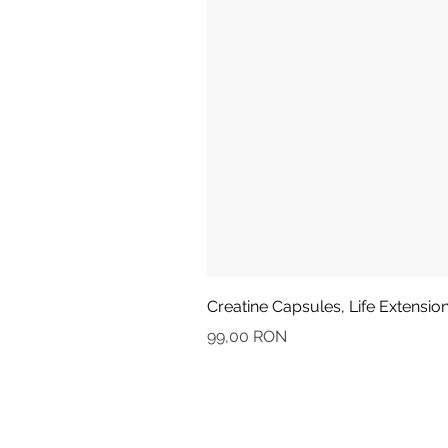
Creatine Capsules, Life Extensio
Preț
99,00 RON