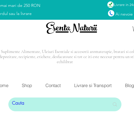
Livrare in 24
 mai mari de 250 RON
rdul sau la livrare
Ai nevoie
EsentaNaturii
Suplimente Alimentare, Uleiuri Esentiale si accesorii aromaterapie, bratari si coli
depozitare, recipiente, etichete, desfacatoare si tot ce iti este necesar pentru un st
echilibrat
I: Blendul Relax
CADOU
la orice comandă mai mar
ome
Shop
Contact
Livrare si Transport
Blog