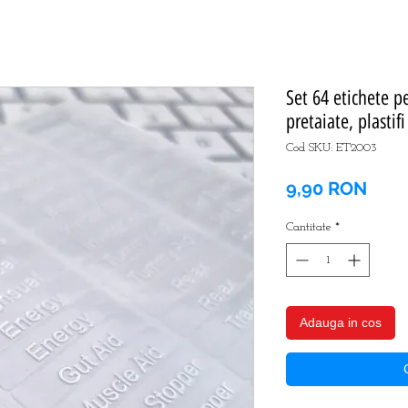
Set 64 etichete p
pretaiate, plastifi
Cod SKU: ET2003
Preț
9,90 RON
Cantitate
*
Adauga in cos