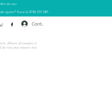
/48 h din stoc
 de ajutor? Suna la 0746 531 081
Contul tau
ere, difuzor ultrasunete si
il de viata mai sanatos, mai
e de 500 Lei