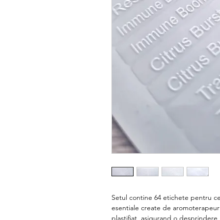
Setul contine 64 etichete pentru c
esentiale create de aromoterapeurii
plastifiat, asigurand o desprindere