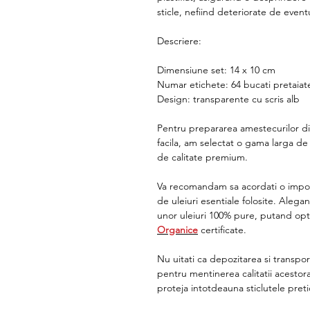
sticle, nefiind deteriorate de event
Descriere:
Dimensiune set: 14 x 10 cm
Numar etichete: 64 bucati pretaiate,
Design: transparente cu scris alb
Pentru prepararea amestecurilor din 
facila, am selectat o gama larga d
de calitate premium.
Va recomandam sa acordati o import
de uleiuri esentiale folosite. Alega
unor uleiuri 100% pure, putand op
Organice
certificate.
Nu uitati ca depozitarea si transpor
pentru mentinerea calitatii acestor
proteja intotdeauna sticlutele preti