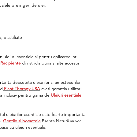
ualele prelingeri de ulei.
 plastifiate
uleiuri esentiale si pentru aplicarea lor
e
Recipiente
din stricla buna si alte accesorii
anta deosebita uleiurilor si amestecurilor
nd
Plant Therapy USA
aveti garantia utilizarii
ta inclusiv pentru gama de
Uleiuri esentiale
tul uleiurilor esentiale este foarte importanta
a.
Gentile si borsetele
Esenta Naturii va vor
oase cu uleiuri esentiale.