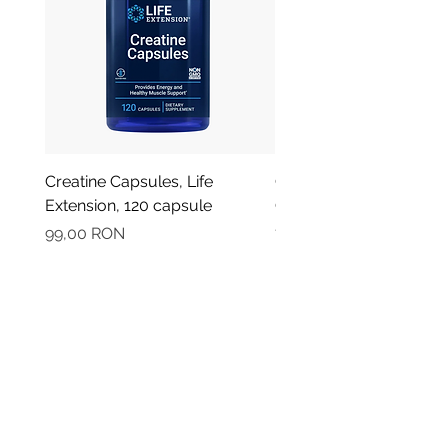
Creatine Capsules, Life
Oregano - Ulei Esential
Extension, 120 capsule
Organic, Plant Therapy,
Preț
Preț
99,00 RON
79,90 RON