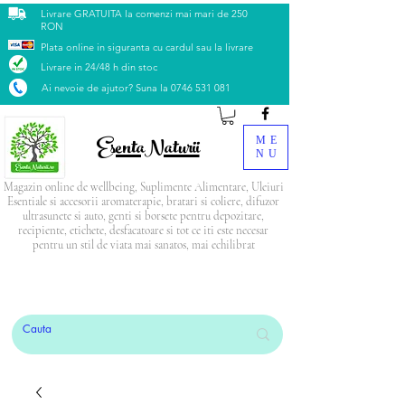
Livrare GRATUITA la comenzi mai mari de 250
RON
Plata online in siguranta cu cardul sau la livrare
Livrare in 24/48 h din stoc
Ai nevoie de ajutor? Suna la
0746 531 081
EsentaNaturii
ME
NU
Magazin online de wellbeing, Suplimente Alimentare, Uleiuri
Esentiale si accesorii aromaterapie, bratari si coliere, difuzor
ultrasunete si auto, genti si borsete pentru depozitare,
recipiente, etichete, desfacatoare si tot ce iti este necesar
pentru un stil de viata mai sanatos, mai echilibrat
PRODUSUL LUNII: Blendul Relax
CADOU
la
orice comandă mai mare de 500 Lei