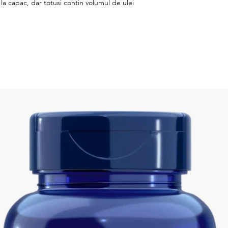
a capac, dar totusi contin volumul de ulei