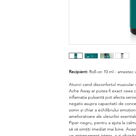
Recipient:
Roll-on
10 ml - amestec 
Atunci cand
disconfortul
muscular
Ache Away
ar putea fi exact ceea c
inflamația pulsa
n
tă pot
afecta serios
negativ
asupra capacitatii de
conce
somn și chiar
a echilibrului
emoționa
amelioratoare ale uleiurilor
esentia
Piper negru, pentru a ajuta la calmare
să vă simțiți
imediat
mai bine. Aces
un antrenament intens, o zi obositoa