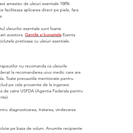
cest amestec de uleiuri esentiale 100%
 faciliteaza aplicarea direct pe piele, fara
e.
ul uleiurilor esentiale sunt foarte
atii acestora.
Gentile si borsetele
Esenta
iclutele pretioase cu uleiuri esentiale.
rapeutilor nu recomanda ca uleiurile
rn decat la recomandarea unui medic care are
ala. Toate precautiile mentionate pentru
includ pe cele provenite de la ingerare.
ata de catre USFDA (Agentia Federala pentru
ite).
tru diagnosticarea, tratarea, vindecarea
lute pe baza de volum.
Anumite recipiente