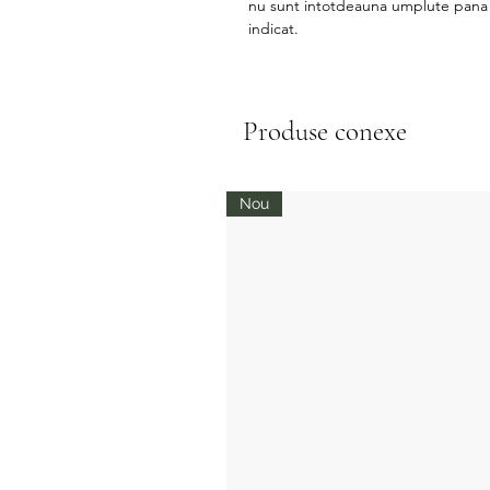
nu sunt intotdeauna umplute pana l
indicat.
Produse conexe
Nou