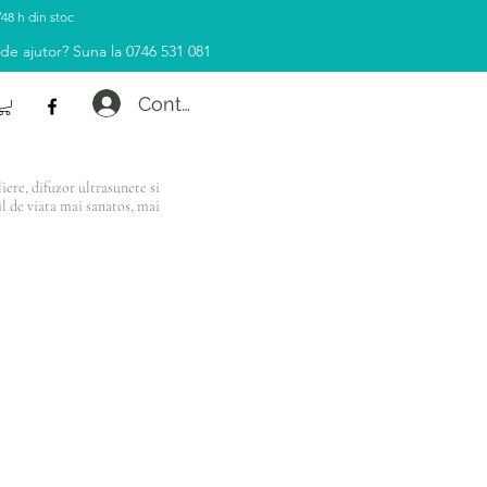
/48 h din stoc
 de ajutor? Suna la 0746 531 081
Contul tau
ere, difuzor ultrasunete si
il de viata mai sanatos, mai
e de 500 Lei