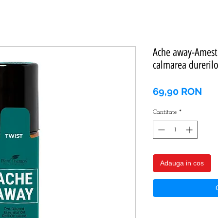
Ache away-Ameste
calmarea durerilo
Pre
69,90 RON
Cantitate
*
Adauga in cos