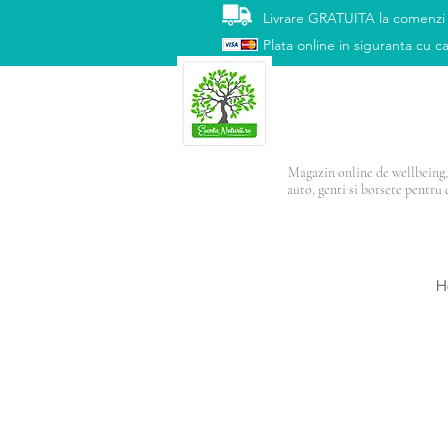
Livrare GRATUITA la comenzi
Plata online in siguranta cu ca
Magazin online de wellbeing, 
auto, genti si borsete pentru 
PRODUSUL LUNI
H