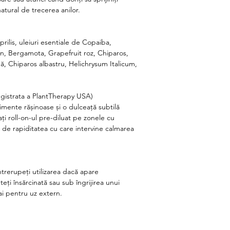
atural de trecerea anilor.
rilis, uleiuri esentiale de
Copaiba,
an, Bergamot
a
, Grapefruit roz,
Chiparos
,
dă,
Chiparos
albastru, Helichrysum Italicum,
egistrata a PlantTherapy USA)
imente rășinoase și o dulceață subtilă
ați roll-on-ul pre-diluat pe zonele
cu
nsi de rapiditatea cu care intervine calmarea
ntrerupeți utilizarea dacă apare
unteți însărcinată sau sub îngrijirea unui
i pentru uz extern.