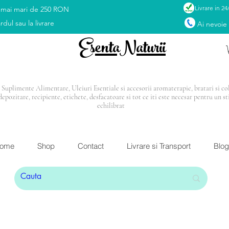
Livrare in 24
 mai mari de 250 RON
rdul sau la livrare
Ai nevoie
EsentaNaturii
Suplimente Alimentare, Uleiuri Esentiale si accesorii aromaterapie, bratari si coli
depozitare, recipiente, etichete, desfacatoare si tot ce iti este necesar pentru un st
echilibrat
I: Blendul Relax
CADOU
la orice comandă mai mar
ome
Shop
Contact
Livrare si Transport
Blog