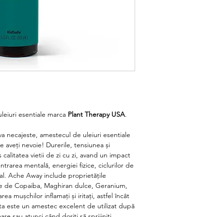
uleiuri esentiale marca
Plant Therapy USA
.
va necajeste
, amestecul
de uleiuri esentiale
e aveți nevoie! Durerile, tensiunea și
 calitatea vietii
de zi cu zi,
avand un impact
ntrarea mentală, energi
ei
fizic
e
,
ciclurilor
de
l. Ache Away include proprietățile
le
de Copaiba, Maghiran dulce, Geranium,
a mușchilor inflamați și iritați, astfel încât
ta este un amestec excelent de utilizat după
re sau atunci când doriți să sprijiniți