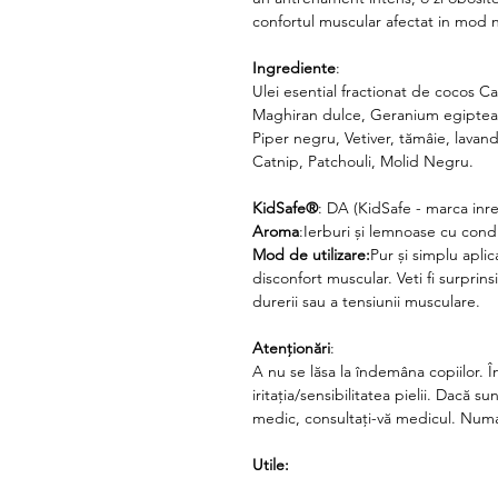
confortul muscular
afectat in mod n
Ingrediente
:
Ulei esential fractionat de cocos Cap
Maghiran dulce, Geranium egipte
Piper negru, Vetiver, tămâie, lavan
Catnip, Patchouli, Molid Negru.
KidSafe®
:
DA
(KidSafe - marca inr
Aroma
:
Ierburi și lemnoase cu cond
Mod de utilizare:
Pur și simplu aplic
disconfort muscular
. Veti fi surpri
durerii sau a tensiunii musculare.
Atenționări
:
A nu se lăsa la îndemâna copiilor. Î
iritația/sensibilitatea pielii. Dacă s
medic, consultați-vă medicul. Numa
Utile: