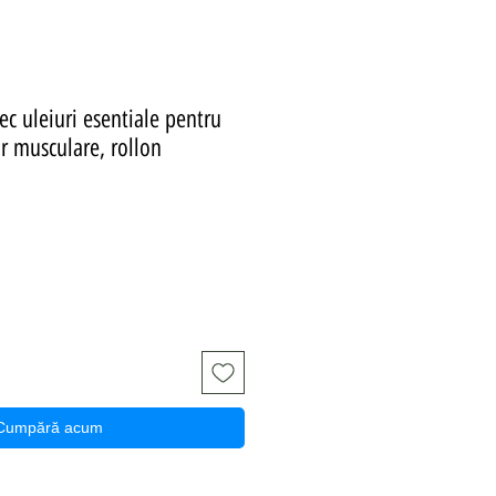
c uleiuri esentiale pentru
r musculare, rollon
ț
Cumpără acum