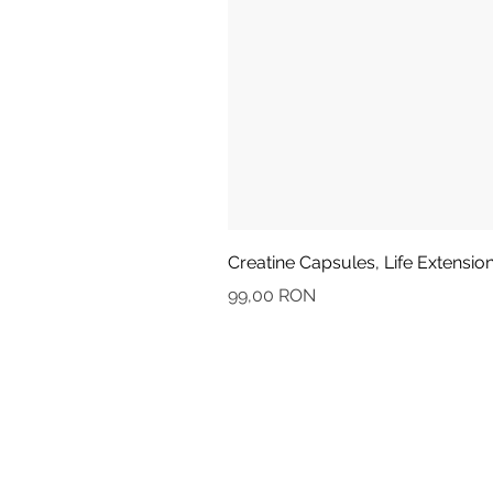
Creatine Capsules, Life Extensio
Preț
99,00 RON