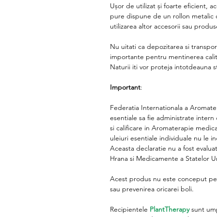
Ușor de utilizat și
foarte eficient, a
pure dispune de un rollon metalic ce
utilizarea altor accesorii sau produs
Nu uitati ca depozitarea si transport
importante pentru mentinerea calit
Naturii
iti vor proteja intotdeauna st
Important
:
Federatia Internationala a Aromate
esentiale sa fie administrate inte
si calificare in Aromaterapie medic
uleiuri esentiale individuale nu le 
Aceasta declaratie nu a fost evalu
Hrana si Medicamente a Statelor Un
Acest produs nu este conceput pen
sau prevenirea oricarei boli.
Recipientele
PlantTherapy
sunt ump