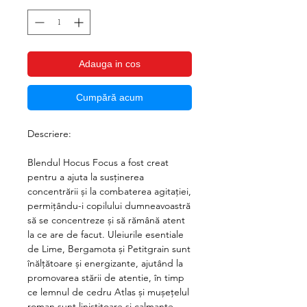
Adauga in cos
Cumpără acum
Descriere:
Blendul Hocus Focus a fost creat
pentru a ajuta la susținerea
concentrării și la combaterea agitației,
permițându-i copilului dumneavoastră
să se concentreze și să rămână atent
la ce are de facut. Uleiurile esentiale
de Lime, Bergamota și Petitgrain sunt
înălțătoare și energizante, ajutând la
promovarea stării de atentie, în timp
ce lemnul de cedru Atlas și mușețelul
roman sunt liniștitoare și calmante