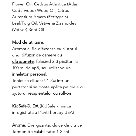
Flower Oil, Cedrus Atlantica (Atlas
Cedarwood) Wood Oil, Citrus
Aurantium Amara (Petitgrain)
Leaf/Twig Oil, Vetiveria Zizanoides
(Vetiver) Root Oil
Mod de utilizare:
Aromatic: Se difuzează cu ajutorul
unui
difuzor de camera cu
ultrasunete
, folosind 2-3 picături la
100 ml de apă, sau utilizand un
inhalator personal
.
Topic: se diluează 1-3% într-un
purtător si se poate aplica pe piele cu
ajutorul
recipientelor cu roll-on
KidSafe®
:
DA
(KidSafe - marca
inregistrata a PlantTherapy USA)
Aroma
: Energizanta, dulce de citrice
Termen de valabilitate: 1-2 ani