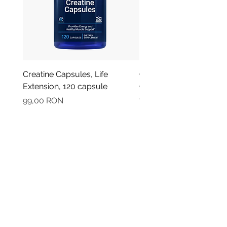
Creatine Capsules, Life
Oregano - Ulei Esential
Extension, 120 capsule
Organic, Plant Therapy,
Preț
Preț
99,00 RON
79,90 RON