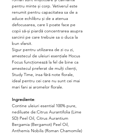
pentru minte și corp. Vetiverul este
renumit pentru capacitatea sa de a
aduce echilibru și de a atenua
defocusarea, care îi poate face pe
copii să-și piardă concentrarea asupra
sarcinii pe care trebuie sa o duca la
bun sfarsit.
Sigur pentru utilizarea de zi cu zi,
amestecul de uleiuri esențiale Hocus
Focus funcționează la fel de bine ca
amestecul preferat de mulți clienți,
Study Time, insa fără note florale,
ideal pentru cei care nu sunt cei mai
mari fani ai aromelor florale.
Ingrediente
:
Contine uleiuri esential 100% pure,
nediluate de:
Citrus Aurantifolia (Lime
SD) Peel Oil, Citrus Aurantium
Bergamia (Bergamot) Peel Oil,
Anthemis Nobilis (Roman Chamomile)