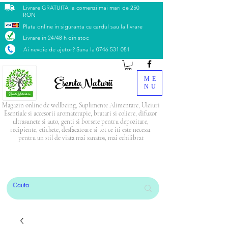
Livrare GRATUITA la comenzi mai mari de 250
RON
Plata online in siguranta cu cardul sau la livrare
Livrare in 24/48 h din stoc
Ai nevoie de ajutor? Suna la
0746 531 081
EsentaNaturii
ME
NU
Magazin online de wellbeing, Suplimente Alimentare, Uleiuri
Esentiale si accesorii aromaterapie, bratari si coliere, difuzor
ultrasunete si auto, genti si borsete pentru depozitare,
recipiente, etichete, desfacatoare si tot ce iti este necesar
pentru un stil de viata mai sanatos, mai echilibrat
PRODUSUL LUNII: Blendul Relax
CADOU
la
orice comandă mai mare de 500 Lei