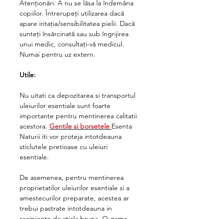
Atenționări: A nu se lăsa la îndemâna
copiilor. Întrerupeți utilizarea dacă
apare iritația/sensibilitatea pielii. Dacă
sunteți însărcinată sau sub îngrijirea
unui medic, consultați-vă medicul.
Numai pentru uz extern.
Utile:
Nu uitati ca depozitarea si transportul
uleiurilor esentiale sunt foarte
importante pentru mentinerea calitatii
acestora.
Gentile si borsetele
Esenta
Naturii iti vor proteja intotdeauna
sticlutele pretioase cu uleiuri
esentiale.
De asemenea, pentru mentinerea
proprietatilor uleiurilor esentiale si a
amestecurilor preparate, acestea ar
trebui pastrate intotdeauna in
recipiente de sticla bruna. O gama