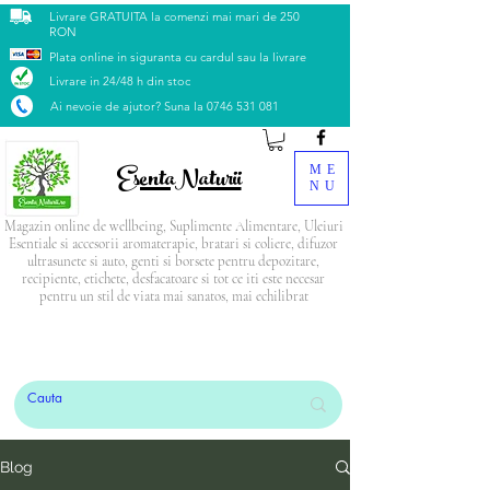
Livrare GRATUITA la comenzi mai mari de 250
RON
Plata online in siguranta cu cardul sau la livrare
Livrare in 24/48 h din stoc
Ai nevoie de ajutor? Suna la
0746 531 081
EsentaNaturii
ME
NU
Magazin online de wellbeing, Suplimente Alimentare, Uleiuri
Esentiale si accesorii aromaterapie, bratari si coliere, difuzor
ultrasunete si auto, genti si borsete pentru depozitare,
recipiente, etichete, desfacatoare si tot ce iti este necesar
pentru un stil de viata mai sanatos, mai echilibrat
PRODUSUL LUNII: Blendul Relax
CADOU
la
orice comandă mai mare de 500 Lei
Blog