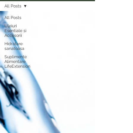
All Posts
All Posts
Uleiuri
Esentiale si
Accesorii
Hidratare
sanatoasa
Suplimente
Alimentare
LifeExtension