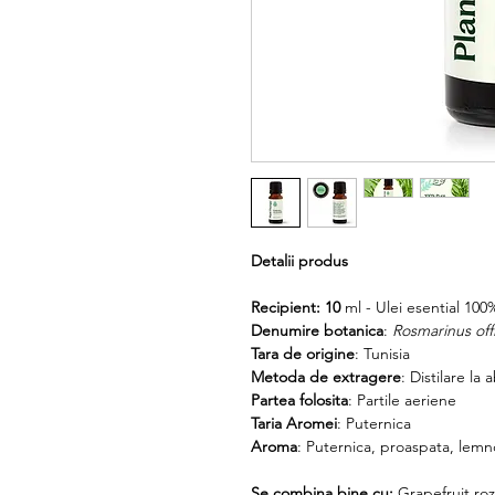
Detalii produs
Recipient:
10
ml - Ulei esential 10
Denumire botanica
:
Rosmarinus offi
Tara de origine
: Tunisia
Metoda de extragere
: Distilare la 
Partea folosita
: Partile aeriene
Taria Aromei
: Puternica
Aroma
: Puternica, proaspata, lemn
Se combina bine cu:
Grapefruit ro