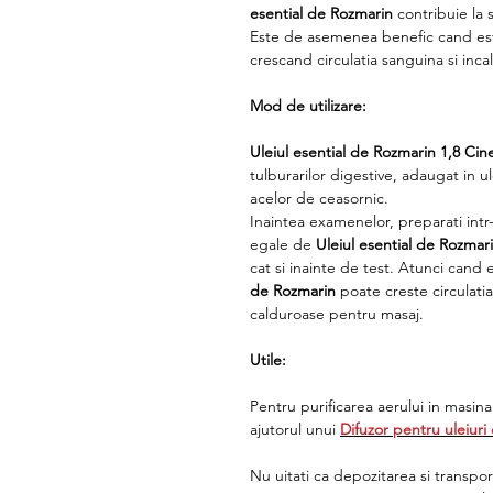
esential de Rozmarin
contribuie la 
Este de asemenea benefic cand este
crescand circulatia sanguina si incal
Mod de utilizare:
Uleiul esential de Rozmarin 1,8 Cin
tulburarilor digestive, adaugat in 
acelor de ceasornic.
Inaintea examenelor, preparati int
egale de
Uleiul esential de Rozmar
cat si inainte de test. Atunci can
de Rozmarin
poate creste circulatia
calduroase pentru masaj.
Utile:
Pentru purificarea aerului in masin
ajutorul unui
Difuzor pentru uleiuri
Nu uitati ca depozitarea si transport