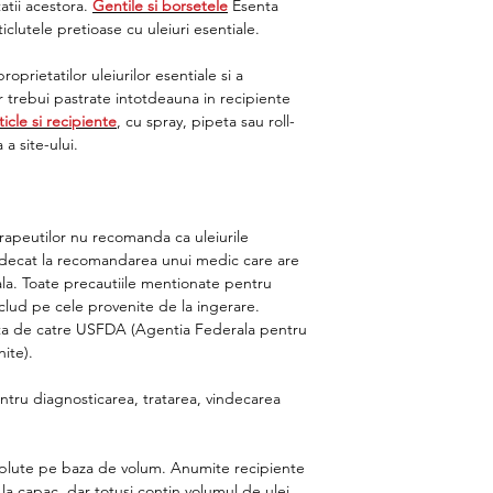
atii acestora.
Gentile si borsetele
Esenta
ticlutele pretioase cu uleiuri esentiale.
rietatilor uleiurilor esentiale si a
 trebui pastrate intotdeauna in recipiente
ticle si recipiente
, cu spray, pipeta sau roll-
 a site-ului.
rapeutilor nu recomanda ca uleiurile
rn decat la recomandarea unui medic care are
ala. Toate precautiile mentionate pentru
includ pe cele provenite de la ingerare.
ata de catre USFDA (Agentia Federala pentru
ite).
tru diagnosticarea, tratarea, vindecarea
lute pe baza de volum. Anumite recipiente
a capac, dar totusi contin volumul de ulei