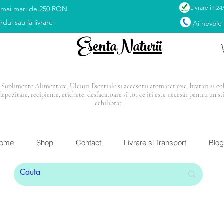
Livrare in 24
 mai mari de 250 RON
rdul sau la livrare
Ai nevoie
EsentaNaturii
Suplimente Alimentare, Uleiuri Esentiale si accesorii aromaterapie, bratari si coli
depozitare, recipiente, etichete, desfacatoare si tot ce iti este necesar pentru un st
echilibrat
I: Blendul Relax
CADOU
la orice comandă mai mar
ome
Shop
Contact
Livrare si Transport
Blog