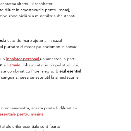
sanatatea sitemului respirator.
 diluat in amestecurile pentru masaj,
zind zona pielii si a muschilor subcutanati.
eola
este de mare ajutor si in cazul
ulei purtator si masat pe abdomen in sensul
r-un
inhalator personal
un amestec in parti
in
si
Lamaie
. Inhalati atat in timpul studiului,
d este combinat cu Piper negru,
Uleiul esential
 sanguina, ceea ce este util la amestecurile
a dumneavoastra, acesta poate fi difuzat cu
 esentiale pentru masina.
ul uleiurilor esentiale sunt foarte