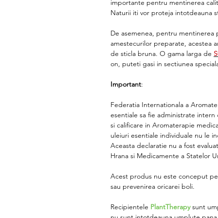
importante pentru mentinerea calit
Naturii iti vor proteja intotdeauna s
De asemenea, pentru mentinerea prop
amestecurilor preparate, acestea ar
de sticla bruna. O gama larga de
S
on, puteti gasi in sectiunea speciala
Important
:
Federatia Internationala a Aromate
esentiale sa fie administrate inte
si calificare in Aromaterapie medic
uleiuri esentiale individuale nu le 
Aceasta declaratie nu a fost evalu
Hrana si Medicamente a Statelor Un
Acest produs nu este conceput pen
sau prevenirea oricarei boli.
Recipientele
PlantTherapy
sunt ump
nu sunt intotdeauna umplute pana l