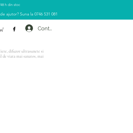
/48 h din stoc
 de ajutor? Suna la 0746 531 081
Contul tau
ere, difuzor ultrasunete si
il de viata mai sanatos, mai
e de 500 Lei