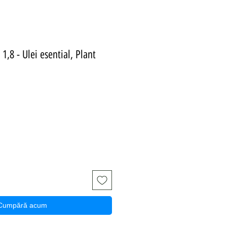
1,8 - Ulei esential, Plant
ț
Cumpără acum