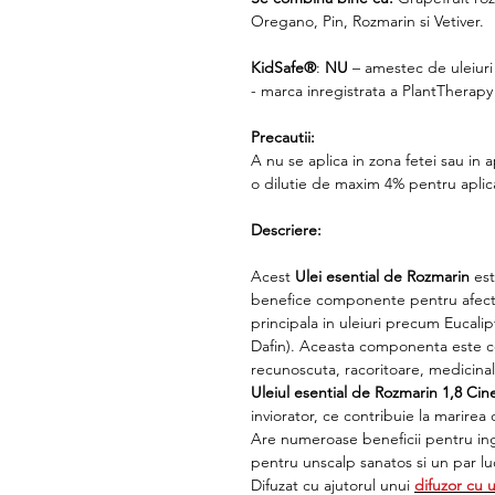
Oregano, Pin, Rozmarin si Vetiver.
KidSafe®
:
NU
– amestec de uleiuri
- marca inregistrata a PlantTherap
Precautii:
A nu se aplica in zona fetei sau in 
o dilutie de maxim 4% pentru aplica
Descriere:
Acest
Ulei esential de Rozmarin
est
benefice componente pentru afectiu
principala in uleiuri precum Eucalip
Dafin). Aceasta componenta este ce
recunoscuta, racoritoare, medicinal
Uleiul esential de Rozmarin 1,8 Cin
inviorator, ce contribuie la marire
Are numeroase beneficii pentru ingr
pentru unscalp sanatos si un par lu
Difuzat cu ajutorul unui
difuzor cu 