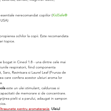
 esentiale nerecomandat copiilor (
KidSafe®
y USA)
apropierea ochilor la copii. Este recomandata
ri topice.
e bogat in Cineol 1.8 - una dintre cele mai
nile respiratorii, fiind componenta
t, Saro, Ravintsara si Laurel Leaf (Frunza de
a care confera acestor uleiuri aroma lor
a.
eola
este un ulei stimulant, calduroas si
a capacitatii de memorare si de concentrare.
ijirea pielii si a parului, adaugat in sampon
cios.
ultrasunete pentru aromaterapie
,
Uleiul