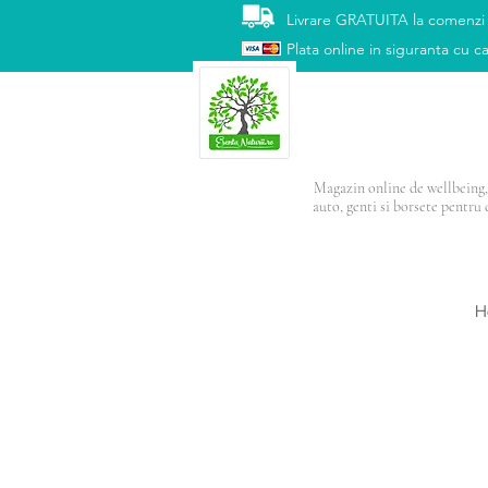
Livrare GRATUITA la comenzi
Plata online in siguranta cu ca
Magazin online de wellbeing, 
auto, genti si borsete pentru 
PRODUSUL LUNI
H