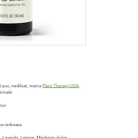
0% pur, nediluat, marca
Plant Therapy USA
.
cinalis
abur
os-ierboasa
z, Lavanda, Lamaie, Maghiran dulce,