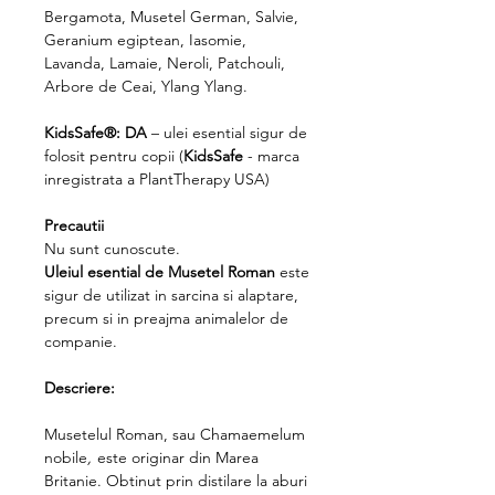
Bergamota, Musetel German, Salvie,
Geranium egiptean, Iasomie,
Lavanda, Lamaie, Neroli, Patchouli,
Arbore de Ceai, Ylang Ylang.
KidsSafe®:
DA
– ulei esential sigur de
folosit pentru copii (
KidsSafe
- marca
inregistrata a PlantTherapy USA)
Precautii
Nu sunt cunoscute.
Uleiul esential de Musetel Roman
este
sigur de utilizat in sarcina si alaptare,
precum si in preajma animalelor de
companie.
Descriere:
Musetelul Roman, sau Chamaemelum
nobile
,
este originar din Marea
Britanie. Obtinut prin distilare la aburi