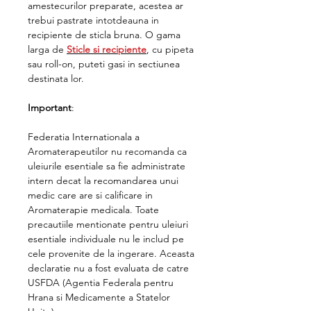
amestecurilor preparate, acestea ar
trebui pastrate intotdeauna in
recipiente de sticla bruna. O gama
larga de
Sticle si recipiente
, cu pipeta
sau roll-on, puteti gasi in sectiunea
destinata lor.
Important
:
Federatia Internationala a
Aromaterapeutilor nu recomanda ca
uleiurile esentiale sa fie administrate
intern decat la recomandarea unui
medic care are si calificare in
Aromaterapie medicala. Toate
precautiile mentionate pentru uleiuri
esentiale individuale nu le includ pe
cele provenite de la ingerare. Aceasta
declaratie nu a fost evaluata de catre
USFDA (Agentia Federala pentru
Hrana si Medicamente a Statelor