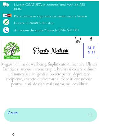
Livrare GRATUITA la comenzi mai mari de 250
RON
Plata online in siguranta cu cardul sau la livrare
Livrare in 24/48 h din stoc
Ai nevoie de ajutor? Suna la
0746 531 081
EsentaNaturii
ME
NU
Magazin online de wellbeing, Suplimente Alimentare, Uleiuri
Esentiale si accesorii aromaterapie, bratari si coliere, difuzor
ultrasunete si auto, genti si borsete pentru depozitare,
recipiente, etichete, desfacatoare si tot ce iti este necesar
pentru un stil de viata mai sanatos, mai echilibrat
PRODUSUL LUNII: Blendul Relax
CADOU
la
orice comandă mai mare de 500 Lei