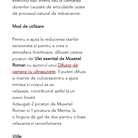
exercitiu fizic intens sau la calmarea
durerilor cauzate de articulatiile uzate
de procesul natural de imbatranire.
Mod de utilizare
:
Pentru a ajuta la reducerea starilor
tensionate si pentru a crea o
atmosfera linistitoare, difuzati cateva
picaturi de
Ulei esential de Musetel
Roman
cu ajutorul unui
Difuzor de
camera cu ultrasunete
. Il puteti difuza
si inainte de culcarepentru a ajuta
mintea si corpul sa se
relaxeze, contribuind astfel la un
somn linistit.
Adaugati 2 picaturi de Musetel
Roman si 1 picatura de Menta, la
o lingura de gel de dus pentru o baie
relaxanta si reconfortanta.
Utile: