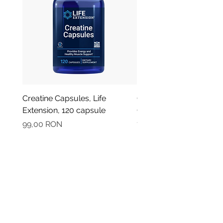
Creatine Capsules, Life
Oregano - Ulei Esential
Extension, 120 capsule
Organic, Plant Therapy,
Preț
Preț
99,00 RON
79,90 RON