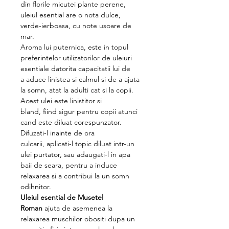
din florile micutei plante perene,
uleiul esential are o nota dulce,
verde-ierboasa, cu note usoare de
mar.
Aroma lui puternica, este in topul
preferintelor utilizatorilor de uleiuri
esentiale datorita capacitatii lui de
a aduce linistea si calmul si de a ajuta
la somn, atat la adulti cat si la copii.
Acest ulei este linistitor si
bland, fiind sigur pentru copii atunci
cand este diluat corespunzator.
Difuzati-l inainte de ora
culcarii, aplicati-l topic diluat intr-un
ulei purtator, sau adaugati-l in apa
baii de seara, pentru a induce
relaxarea si a contribui la un somn
odihnitor.
Uleiul esential de Musetel
Roman
ajuta de asemenea la
relaxarea muschilor obositi dupa un