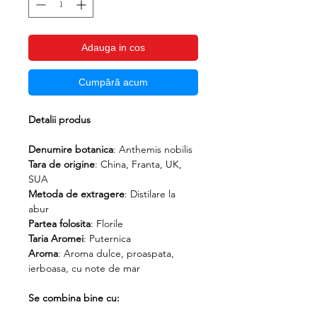
Adauga in cos
Cumpără acum
Detalii produs
Denumire botanica
: Anthemis nobilis
Tara de origine
: China, Franta, UK,
SUA
Metoda de extragere
: Distilare la
abur
Partea folosita
: Florile
Taria Aromei
: Puternica
Aroma
: Aroma dulce, proaspata,
ierboasa, cu note de mar
Se combina bine cu: