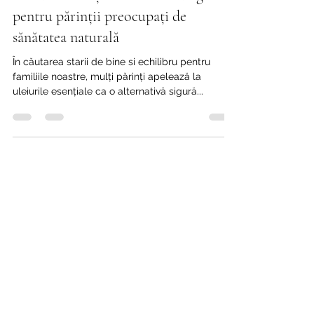
Uleiurile esențiale KidSafe: un ghid
pentru părinții preocupați de
sănătatea naturală
În căutarea starii de bine si echilibru pentru
familiile noastre, mulți părinți apelează la
uleiurile esențiale ca o alternativă sigură...