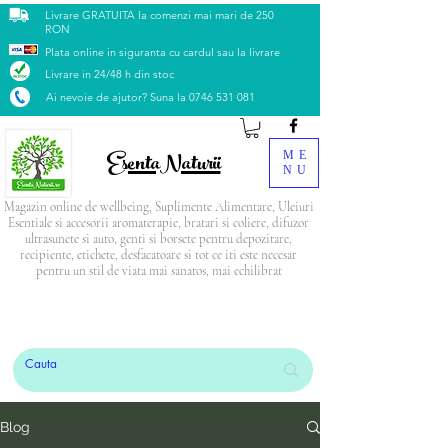
Livrare GRATUITA la comenzi mai mari de 250
RON
Plata online in siguranta cu cardul sau la livrare
Livrare in 24/48 h din stoc
Ai nevoie de ajutor? Suna la
0746 531 081
EsentaNaturii
ME
NU
Magazin online de wellbeing, Suplimente Alimentare, Uleiuri
Esentiale si accesorii aromaterapie, bratari si coliere, difuzor
ultrasunete si auto, genti si borsete pentru depozitare,
recipiente, etichete, desfacatoare si tot ce iti este necesar
pentru un stil de viata mai sanatos, mai echilibrat
PRODUSUL LUNII: Blendul Relax
CADOU
la
orice comandă mai mare de 500 Lei
Blog